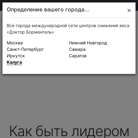
75-30-30
Калуга
Определение вашего города...
×
О компании
Социальные сети
Отзывы
Контакты
Карта сайта
Все города международной сети центров снижения веса
«Доктор Борменталь»
Москва
Нижний Новгород
Санкт-Петербург
Самара
Иркутск
Саратов
Калуга
Как быть лидером