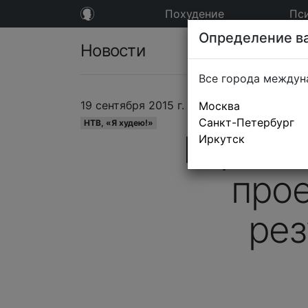
Похудение
Пс
Определение ва
Новости
Все города междун
19 сентября 2015 г.
Москва
Санкт-Петербург
НТВ, «Я худею!»
Героин
Иркутск
прое
рез