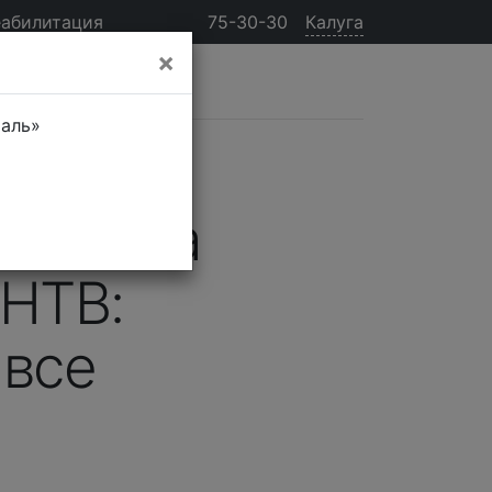
еабилитация
75-30-30
Калуга
×
таль»
 сезона
 НТВ:
 все