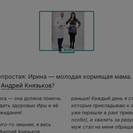
непростая: Ирина — молодая кормящая мама.
и
Андрей Князьков
?
еса — она должна помочь
раньше! Каждый день я с
дить здоровью Иры и её
которые прикладываю к с
ожидания!
уже перешли в ранг прив
особо), и хвалить за резу
что-то лишнее, я весь
муж стал на меня обраща
Андрей Князьков