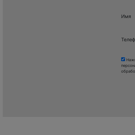
Имя
Теле
Нажи
персон
обрабо