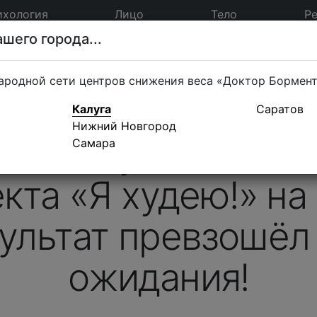
ихология
Лицо
Тело
Р
шего города...
ародной сети центров снижения веса «Доктор Бормен
Калуга
Саратов
Нижний Новгород
я 3 выпуска пятого
Самара
кта «Я худею!» на
ультат превзошёл
ожидания!