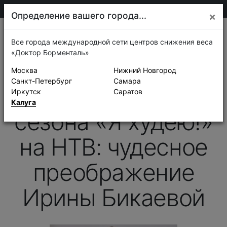
75-30-30
Калуга
Определение вашего города...
×
Новости
Все города международной сети центров снижения веса
«Доктор Борменталь»
19 сентября 2015 г.
Москва
Нижний Новгород
НТВ, «Я худею!»
Санкт-Петербург
Самара
3 выпуск пятого
Иркутск
Саратов
Калуга
сезона «Я худею!»
на НТВ: чудесное
преображение
Ирины Бикаевой