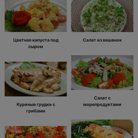
Цветная капуста под
Салат из вешенок
сыром
Салат с
Куриные грудки с
морепродуктами
грибами