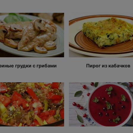
риные грудки с грибами
Пирог из кабачков