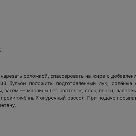
;
к нарезать соломкой, спассеровать на жире с добавлен
ий бульон положить подготовленный лук, солёные 
 затем — маслины без косточек, соль, перец, лавровы
ь прокипячённый огуречный рассол. При подаче посыпа
етану.