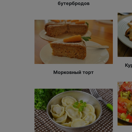
бутербродов
Ку
Морковный торт