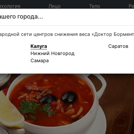
ихология
Лицо
Тело
Р
шего города...
ародной сети центров снижения веса «Доктор Бормен
Калуга
Саратов
Нижний Новгород
Самара