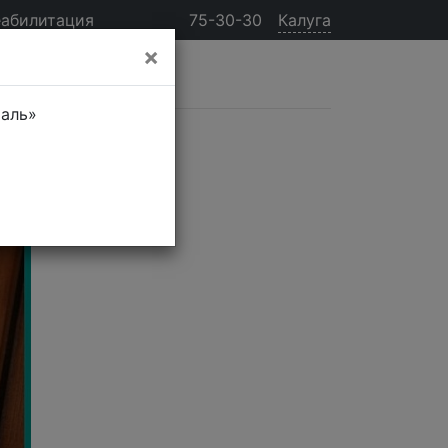
еабилитация
75-30-30
Калуга
×
таль»