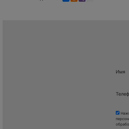
Имя
Теле
Нажи
персон
обрабо