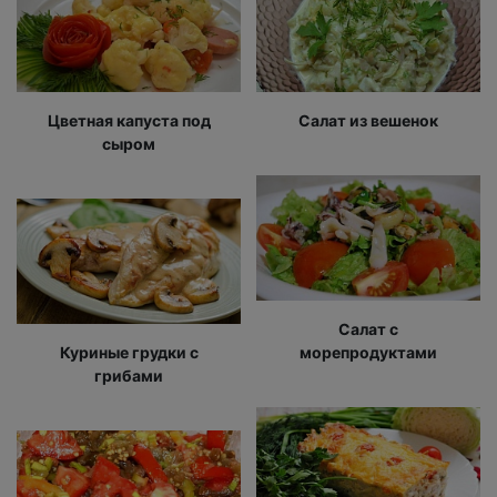
Цветная капуста под
Салат из вешенок
сыром
Салат с
Куриные грудки с
морепродуктами
грибами