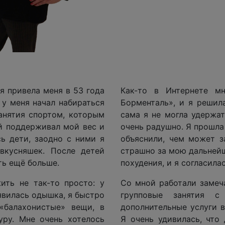
я привела меня в 53 года
Как-то в Интернете м
 у меня начал набираться
Борменталь», и я решил
анятия спортом, которым
сама я не могла удержат
й поддерживал мой вес и
очень радушно. Я прошла
сь дети, заодно с ними я
объяснили, чем может з
вкусняшек. После детей
страшно за мою дальней
ть ещё больше.
похудения, и я согласилас
ить не так-то просто: у
Со мной работали замеч
явилась одышка, я быстро
групповые занятия с
«балахонистые» вещи, в
дополнительные услуги в
ру. Мне очень хотелось
Я очень удивилась, что