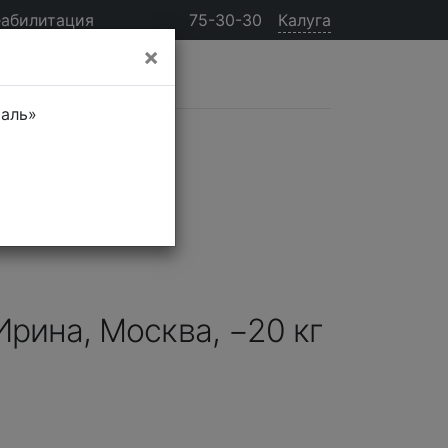
еабилитация
75-30-30
Калуга
×
таль»
Ирина, Москва, −20 кг