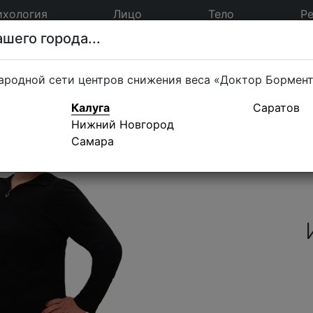
ихология
Лицо
Тело
Р
шего города...
ародной сети центров снижения веса «Доктор Бормен
Калуга
Саратов
Нижний Новгород
Самара