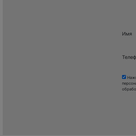
Имя
Теле
Нажи
персон
обрабо