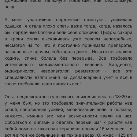
Домашние весы запихнула подальше, как бесполезную
вещь.
У меня участились сердечные приступы, усилилась
одышка, я стала плохо спать даже тогда, когда, казалось
бы, сердечные болячки вели себя спокойно. Цифры сахара
в крови стали выскакивать уже совсем непотребные,
несмотря на то, что я постоянно принимала препараты,
назначенные врачом, соблюдала диеты. Ноги отказывались
ходить, спина болела без перерыва. Все требовало
интенсивного медикаментозного лечения. Кардиолог,
эндокринолог, невропатолог, ревматолог – все эти
специалисты взяли меня на диспансерный учет и все в
голос требовали: надо снижать вес!
Опыт неоднократного успешного снижения веса на 18-20 кг
у меня был, но это требовало значительной работы над
собой, напряжения усилий, мобилизации воли, а болезни,
кажется, именно эти мои возможности свели на нет.
Собраться с силами и сделать первый шаг к работе над
собой помогла «шоковая терапия»: прошли 16 месяцев – и
вот я в той же больнице и на тех же весах. О, ужас – 125 кг!