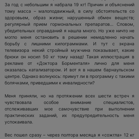
За год с небольшим я набрала 19 кг! Причин и объяснений
тому масса – малоподвижный, в силу обстоятельств со
здоровьем, образ жизни; нарушенный обмен веществ;
регулярный прием гормональных препаратов… Словом,
убедительных оправданий я нашла много. Но уже ничто не
могло меня остановить в решении немедленно начать
борьбу с лишними килограммами. И тут с экрана
телевизора некий стройный мужчина показывает, какие
брюки он носил 50 кг тому назад! Такая иллюстрация в
рекламе от «Доктора Борменталя» лично для меня
оказалась катализатором. И вот я в нашем барнаульском
центре. Однако волнуюсь: примут ли в программу с такими
болячками, приведшими к инвалидности?
Меня приняли, но на протяжении всех шести встреч я
чувствовала особое внимание специалистов,
отслеживавших мое самочувствие при выполнении
практических заданий, их предупредительность меня
успокаивала.
Вес пошел сразу – через полтора месяца я «сожгла» 12 кг