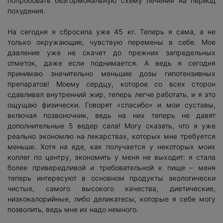
попробовать безгормональную схему лечения на период
похудения.
На сегодня я сбросила уже 45 кг. Теперь я сама, а не
только окружающие, чувствую перемены в себе. Мое
давление уже не скачет до прежних запредельных
отметок, даже если поднимается. А ведь я сегодня
принимаю значительно меньшие дозы гипотензивных
препаратов! Моему сердцу, которое со всех сторон
сдавливал внутренний жир, теперь легче работать, и я это
ощущаю физически. Говорят «спасибо» и мои суставы,
включая позвоночник, ведь на них теперь не давят
дополнительные 5 ведер сала! Могу сказать, что я уже
реально экономлю на лекарствах, которых мне требуется
меньше. Хотя на еде, как получается у некоторых моих
коллег по центру, экономить у меня не выходит: я стала
более привередливой и требовательной к пище – меня
теперь интересуют в основном продукты экологически
чистые, самого высокого качества, диетические,
низкокалорийные, либо деликатесы, которые я себе могу
позволить, ведь мне их надо немного.