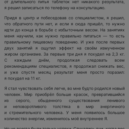
от длительного питья таблеток нет никакого результата,
я решил записаться по телефону на консультацию.
Придя в центр и побеседовав со специалистом, я решил,
что обратного пути нет, и если я сюда пришёл, то нужно
идти до конца в борьбе с избыточным весом. На занятиях
меня научили, как нужно правильно питаться — то есть
правильному пищевому поведению. И уже после первых
двух занятий я ощутил эффект на своём измученном
жиром организме. За первые три дня я похудел на 2,3 кг.
С каждым днём, продолжая следовать всем
рекомендациям специалистов, я продолжал снижать вес,
и уже спустя месяц результат меня просто поразил:
я похудел на 11 кг.
Я стал чувствовать себя легче, во мне будто родился новый
человек. Мир приобрёл больше красок, превратившийся
из серого, обыденного существования ленивого
и неповоротливого толстяка в мир энергичного
и стремительного человека. У меня появилось большое
количество энергии, изменилось моё внутреннее Я.
Но не всегда были только успехи. Случались дни, когда вес