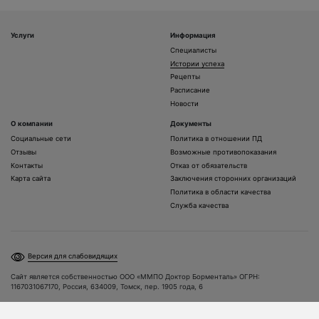
Услуги
Информация
Специалисты
Истории успеха
Рецепты
Расписание
Новости
О компании
Документы
Социальные сети
Политика в отношении ПД
Отзывы
Возможные противопоказания
Контакты
Отказ от обязательств
Карта сайта
Заключения сторонних организаций
Политика в области качества
Служба качества
Версия для слабовидящих
Сайт является собственностью ООО «ММПО Доктор Борменталь» ОГРН:
1167031067170, Россия, 634009, Томск, пер. 1905 года, 6
Разработка и поддержка сайта: Alpha Wave