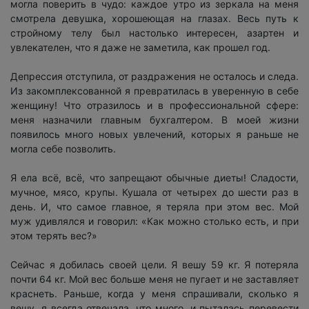
могла поверить в чудо: каждое утро из зеркала на меня
смотрела девушка, хорошеющая на глазах. Весь путь к
стройному телу был настолько интересен, азартен и
увлекателен, что я даже не заметила, как прошел год.
Депрессия отступила, от раздражения не осталось и следа.
Из закомплексованной я превратилась в уверенную в себе
женщину! Что отразилось и в профессиональной сфере:
меня назначили главным бухгалтером. В моей жизни
появилось много новых увлечений, которых я раньше не
могла себе позволить.
Я ела всё, всё, что запрещают обычные диеты! Сладости,
мучное, мясо, крупы. Кушала от четырех до шести раз в
день. И, что самое главное, я теряла при этом вес. Мой
муж удивлялся и говорил: «Как можно столько есть, и при
этом терять вес?»
Сейчас я добилась своей цели. Я вешу 59 кг. Я потеряла
почти 64 кг. Мой вес больше меня не пугает и не заставляет
краснеть. Раньше, когда у меня спрашивали, сколько я
вешу, я всегда отвечала, что много, и пыталась перевести